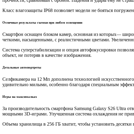
прочности, сравнимый с броней. Падения и удары ему не стра
Класс влагозащиты IP68 позволяет модели не бояться погружен
Отличные результаты съемки при любом освещении
Смартфон оснащен блоком камер, основная из которых— широк
четкими, насыщенными, с реалистичными цветами. Увеличенные
Система суперстабилизации и опция автофокусировки позволя
объект, не потеряв в качестве изображения.
Детальные автопортреты
Селфикамера на 12 Мп дополнена технологией искусственного
удивительно милыми, особенно благодаря специальным эффек
Игры на максималках
За производительность смартфона Samsung Galaxy S26 Ultra отв
мощными 3D-играми. Улучшенная система охлаждения не привед
Объема хранилища в 256 ГБ хватит, чтобы установить десятки 