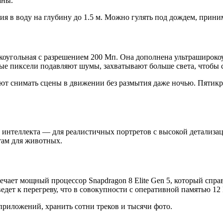
шны.
ия в воду на глубину до 1.5 м. Можно гулять под дождем, прини
оугольная с разрешением 200 Мп. Она дополнена ультраширокоу
 пиксели подавляют шумы, захватывают больше света, чтобы сд
ют снимать сцены в движении без размытия даже ночью. Пятик
 интеллекта — для реалистичных портретов с высокой детализа
там для животных.
ечает мощный процессор Snapdragon 8 Elite Gen 5, который спра
ет к перегреву, что в совокупности с оперативной памятью 12 
приложений, хранить сотни треков и тысячи фото.