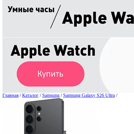
Главная
/
Каталог
/
Samsung
/
Samsung Galaxy S26 Ultra
/