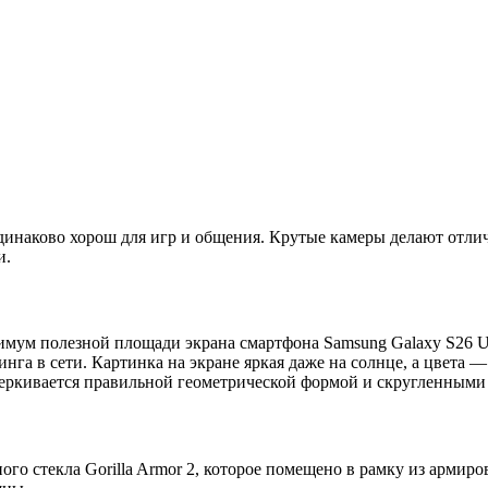
динаково хорош для игр и общения. Крутые камеры делают отл
и.
мум полезной площади экрана смартфона Samsung Galaxy S26 Ult
нга в сети. Картинка на экране яркая даже на солнце, а цвета 
дчеркивается правильной геометрической формой и скругленными
го стекла Gorilla Armor 2, которое помещено в рамку из армиро