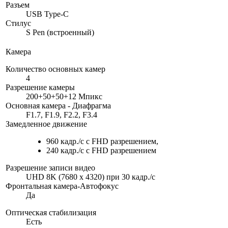
Разъем
USB Type-C
Стилус
S Pen (встроенный)
Камера
Количество основных камер
4
Разрешение камеры
200+50+50+12 Мпикс
Основная камера - Диафрагма
F1.7, F1.9, F2.2, F3.4
Замедленное движение
960 кадр./с с FHD разрешением,
240 кадр./с с FHD разрешением
Разрешение записи видео
UHD 8K (7680 x 4320) при 30 кадр./c
Фронтальная камера-Автофокус
Да
Оптическая стабилизация
Есть