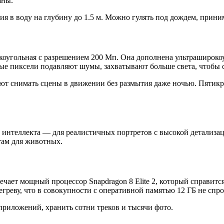
шны.
ия в воду на глубину до 1.5 м. Можно гулять под дождем, прини
оугольная с разрешением 200 Мп. Она дополнена ультраширокоу
 пиксели подавляют шумы, захватывают больше света, чтобы сд
ют снимать сцены в движении без размытия даже ночью. Пятик
 интеллекта — для реалистичных портретов с высокой детализа
там для животных.
вечает мощный процессор Snapdragon 8 Elite 2, который справи
греву, что в совокупности с оперативной памятью 12 ГБ не спр
приложений, хранить сотни треков и тысячи фото.