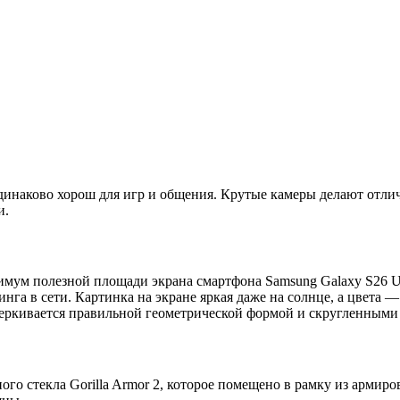
динаково хорош для игр и общения. Крутые камеры делают отл
и.
мум полезной площади экрана смартфона Samsung Galaxy S26 Ult
нга в сети. Картинка на экране яркая даже на солнце, а цвета —
дчеркивается правильной геометрической формой и скругленными
го стекла Gorilla Armor 2, которое помещено в рамку из армиро