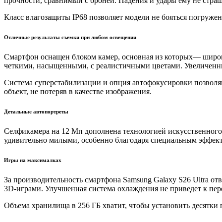
прочности, сравнимый с броней. Падения и удары ему не стра
Класс влагозащиты IP68 позволяет модели не бояться погружен
Отличные результаты съемки при любом освещении
Смартфон оснащен блоком камер, основная из которых— широк
четкими, насыщенными, с реалистичными цветами. Увеличенные
Система суперстабилизации и опция автофокусировки позволя
объект, не потеряв в качестве изображения.
Детальные автопортреты
Селфикамера на 12 Мп дополнена технологией искусственного
удивительно милыми, особенно благодаря специальным эффек
Игры на максималках
За производительность смартфона Samsung Galaxy S26 Ultra от
3D-играми. Улучшенная система охлаждения не приведет к пере
Объема хранилища в 256 ГБ хватит, чтобы установить десятки 