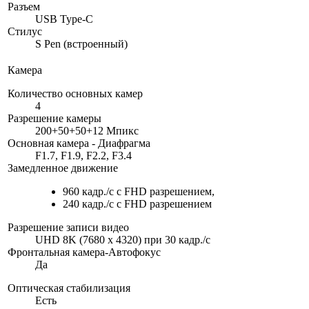
Разъем
USB Type-C
Стилус
S Pen (встроенный)
Камера
Количество основных камер
4
Разрешение камеры
200+50+50+12 Мпикс
Основная камера - Диафрагма
F1.7, F1.9, F2.2, F3.4
Замедленное движение
960 кадр./с с FHD разрешением,
240 кадр./с с FHD разрешением
Разрешение записи видео
UHD 8K (7680 x 4320) при 30 кадр./c
Фронтальная камера-Автофокус
Да
Оптическая стабилизация
Есть