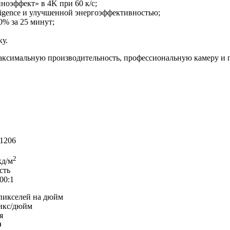
ноэффект» в 4K при 60 к/с;
ligence и улучшенной энергоэффективностью;
0% за 25 минут;
у.
 максимальную производительность, профессиональную камеру и 
1206
2
кд/м
сть
00:1
пикселей на дюйм
икс/дюйм
я
D