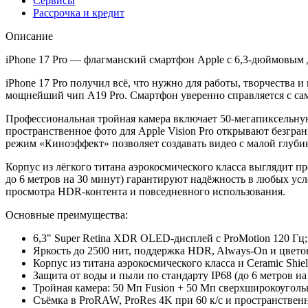
Сервисы
Рассрочка и кредит
Описание
iPhone 17 Pro — флагманский смартфон Apple с 6,3-дюймовым 
iPhone 17 Pro получил всё, что нужно для работы, творчества и
мощнейший чип A19 Pro. Смартфон уверенно справляется с са
Профессиональная тройная камера включает 50-мегапиксельну
пространственное фото для Apple Vision Pro открывают безгра
режим «Киноэффект» позволяет создавать видео с малой глубин
Корпус из лёгкого титана аэрокосмического класса выглядит п
до 6 метров на 30 минут) гарантируют надёжность в любых ус
просмотра HDR-контента и повседневного использования.
Основные преимущества:
6,3" Super Retina XDR OLED-дисплей с ProMotion 120 Гц;
Яркость до 2500 нит, поддержка HDR, Always-On и цвето
Корпус из титана аэрокосмического класса и Ceramic Shie
Защита от воды и пыли по стандарту IP68 (до 6 метров на
Тройная камера: 50 Мп Fusion + 50 Мп сверхширокоуголь
Съёмка в ProRAW, ProRes 4K при 60 к/с и пространственны