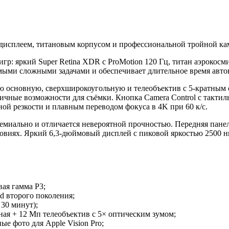
дисплеем, титановым корпусом и профессиональной тройной кам
 игр: яркий Super Retina XDR с ProMotion 120 Гц, титан аэрокосм
мыми сложными задачами и обеспечивает длительное время авто
ю основную, сверхширокоугольную и телеобъектив с 5-кратным 
ничные возможности для съёмки. Кнопка Camera Control с тактил
ой резкости и плавным переводом фокуса в 4K при 60 к/с.
ремиально и отличается невероятной прочностью. Передняя панел
ловиях. Яркий 6,3-дюймовый дисплей с пиковой яркостью 2500 н
вая гамма P3;
ld второго поколения;
 30 минут);
ная + 12 Мп телеобъектив с 5× оптическим зумом;
е фото для Apple Vision Pro;