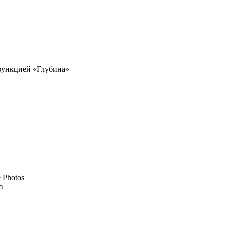
функцией «Глубина»
 Photos
з