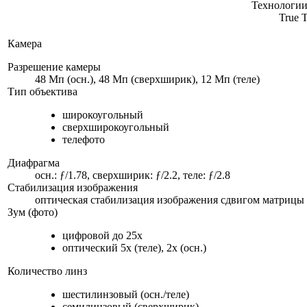
Технологии
True 
Камера
Разрешение камеры
48 Мп (осн.), 48 Мп (сверхширик), 12 Мп (теле)
Тип объектива
широкоугольный
сверхширокоугольный
телефото
Диафрагма
осн.: ƒ/1.78, сверхширик: ƒ/2.2, теле: ƒ/2.8
Стабилизация изображения
оптическая стабилизация изображения сдвигом матрицы 
Зум (фото)
цифровой до 25x
оптический 5x (теле), 2x (осн.)
Количество линз
шестилинзовый (осн./теле)
семилинзовый (сверхширик)